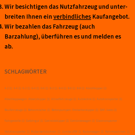
Wir be­sicht­igen das Nutz­fahr­zeug und un­ter­
breit­en Ihnen ein
ver­bind­liches
Kauf­an­ge­bot.
Wir be­zahl­en das Fahr­zeug (auch
Barzahlung), über­führ­en es und mel­den es
ab.
SCHLAGWÖRTER
4-2
(1)
4-4
(1)
6-2
(1)
6-4
(1)
6-6
(1)
8-2
(1)
8-4
(1)
8-6
(1)
8-8
(1)
Abrollkipper
(1)
Abschleppwagen- Absetzkipper
(1)
Allradfahrzeuge
(1)
Autokräne
(1)
Autotransporter
(1)
Baufahrzeuge
(1)
Betonmischer
(1)
Betonpumpen- Dreiseitenkipper
(1)
DAF- Iveco
(1)
Fahrgestelle
(1)
Gefahrgut
(1)
Getreidekipper
(1)
Getränkewagen
(1)
Glastransporter -
Holztransporter
(1)
Hubarbeitsbühnen
(1)
Jumbo LKW
(1)
Kastenwagen
(1)
Kehrmaschinen
(1)