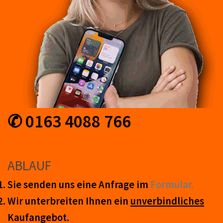
✆ 0163 4088 766
ABLAUF
Sie senden uns eine An­frage im
Form­ular.
Wir unter­breiten Ihnen ein
un­ver­bind­lich­es
Kauf­an­ge­bot.