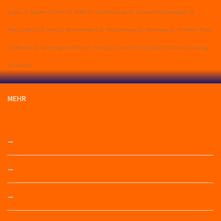
Kipper
(1)
Kipper mit Kran
(1)
Koffer
(1)
Kranfahrzeuge
(1)
Lebensmitteltankwagen
(1)
Magirus Deutz
(1)
MAN
(1)
Mercedes Benz
(1)
Muldenkipper
(1)
Müllwagen
(1)
Pritsche + Plane
(1)
Renault
(1)
Sattelzugmaschinen
(1)
Scania
(1)
Spezialfahrzeuge
(1)
Tautliner
(1)
Unimog
(1)
Volvo
(1)
MEHR