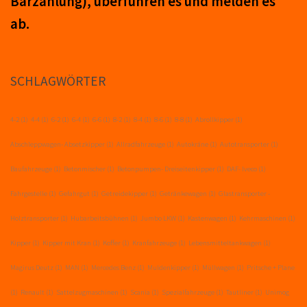
Barzahlung), über­führ­en es und mel­den es
ab.
SCHLAGWÖRTER
4-2
(1)
4-4
(1)
6-2
(1)
6-4
(1)
6-6
(1)
8-2
(1)
8-4
(1)
8-6
(1)
8-8
(1)
Abrollkipper
(1)
Abschleppwagen- Absetzkipper
(1)
Allradfahrzeuge
(1)
Autokräne
(1)
Autotransporter
(1)
Baufahrzeuge
(1)
Betonmischer
(1)
Betonpumpen- Dreiseitenkipper
(1)
DAF- Iveco
(1)
Fahrgestelle
(1)
Gefahrgut
(1)
Getreidekipper
(1)
Getränkewagen
(1)
Glastransporter -
Holztransporter
(1)
Hubarbeitsbühnen
(1)
Jumbo LKW
(1)
Kastenwagen
(1)
Kehrmaschinen
(1)
Kipper
(1)
Kipper mit Kran
(1)
Koffer
(1)
Kranfahrzeuge
(1)
Lebensmitteltankwagen
(1)
Magirus Deutz
(1)
MAN
(1)
Mercedes Benz
(1)
Muldenkipper
(1)
Müllwagen
(1)
Pritsche + Plane
(1)
Renault
(1)
Sattelzugmaschinen
(1)
Scania
(1)
Spezialfahrzeuge
(1)
Tautliner
(1)
Unimog