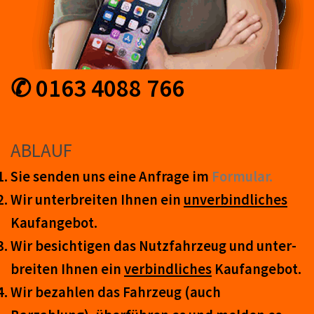
✆ 0163 4088 766
ABLAUF
Sie senden uns eine An­frage im
Form­ular.
Wir unter­breiten Ihnen ein
un­ver­bind­lich­es
Kauf­an­ge­bot.
Wir be­sicht­igen das Nutz­fahr­zeug und un­ter­
breit­en Ihnen ein
ver­bind­liches
Kauf­an­ge­bot.
Wir be­zahl­en das Fahr­zeug (auch