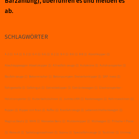
Barzahlung), über­führ­en es und mel­den es
ab.
SCHLAGWÖRTER
4-2
(1)
4-4
(1)
6-2
(1)
6-4
(1)
6-6
(1)
8-2
(1)
8-4
(1)
8-6
(1)
8-8
(1)
Abrollkipper
(1)
Abschleppwagen- Absetzkipper
(1)
Allradfahrzeuge
(1)
Autokräne
(1)
Autotransporter
(1)
Baufahrzeuge
(1)
Betonmischer
(1)
Betonpumpen- Dreiseitenkipper
(1)
DAF- Iveco
(1)
Fahrgestelle
(1)
Gefahrgut
(1)
Getreidekipper
(1)
Getränkewagen
(1)
Glastransporter -
Holztransporter
(1)
Hubarbeitsbühnen
(1)
Jumbo LKW
(1)
Kastenwagen
(1)
Kehrmaschinen
(1)
Kipper
(1)
Kipper mit Kran
(1)
Koffer
(1)
Kranfahrzeuge
(1)
Lebensmitteltankwagen
(1)
Magirus Deutz
(1)
MAN
(1)
Mercedes Benz
(1)
Muldenkipper
(1)
Müllwagen
(1)
Pritsche + Plane
(1)
Renault
(1)
Sattelzugmaschinen
(1)
Scania
(1)
Spezialfahrzeuge
(1)
Tautliner
(1)
Unimog