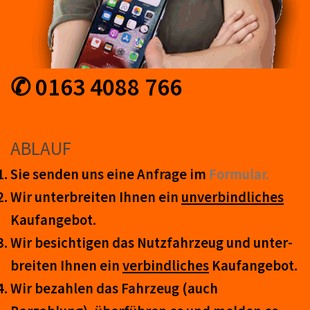
✆ 0163 4088 766
ABLAUF
Sie senden uns eine An­frage im
Form­ular.
Wir unter­breiten Ihnen ein
un­ver­bind­lich­es
Kauf­an­ge­bot.
Wir be­sicht­igen das Nutz­fahr­zeug und un­ter­
breit­en Ihnen ein
ver­bind­liches
Kauf­an­ge­bot.
Wir be­zahl­en das Fahr­zeug (auch