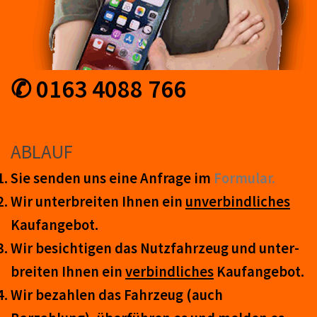
✆ 0163 4088 766
ABLAUF
Sie senden uns eine An­frage im
Form­ular.
Wir unter­breiten Ihnen ein
un­ver­bind­lich­es
Kauf­an­ge­bot.
Wir be­sicht­igen das Nutz­fahr­zeug und un­ter­
breit­en Ihnen ein
ver­bind­liches
Kauf­an­ge­bot.
Wir be­zahl­en das Fahr­zeug (auch