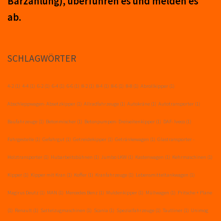
Barzahlung), über­führ­en es und mel­den es
ab.
SCHLAGWÖRTER
4-2
(1)
4-4
(1)
6-2
(1)
6-4
(1)
6-6
(1)
8-2
(1)
8-4
(1)
8-6
(1)
8-8
(1)
Abrollkipper
(1)
Abschleppwagen- Absetzkipper
(1)
Allradfahrzeuge
(1)
Autokräne
(1)
Autotransporter
(1)
Baufahrzeuge
(1)
Betonmischer
(1)
Betonpumpen- Dreiseitenkipper
(1)
DAF- Iveco
(1)
Fahrgestelle
(1)
Gefahrgut
(1)
Getreidekipper
(1)
Getränkewagen
(1)
Glastransporter -
Holztransporter
(1)
Hubarbeitsbühnen
(1)
Jumbo LKW
(1)
Kastenwagen
(1)
Kehrmaschinen
(1)
Kipper
(1)
Kipper mit Kran
(1)
Koffer
(1)
Kranfahrzeuge
(1)
Lebensmitteltankwagen
(1)
Magirus Deutz
(1)
MAN
(1)
Mercedes Benz
(1)
Muldenkipper
(1)
Müllwagen
(1)
Pritsche + Plane
(1)
Renault
(1)
Sattelzugmaschinen
(1)
Scania
(1)
Spezialfahrzeuge
(1)
Tautliner
(1)
Unimog