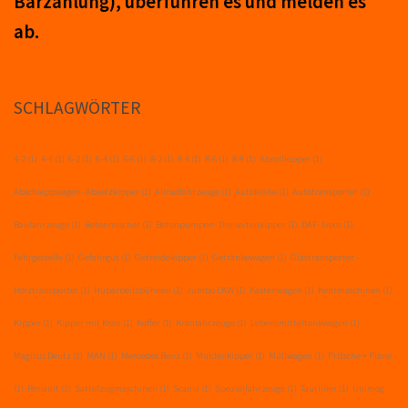
Barzahlung), über­führ­en es und mel­den es
ab.
SCHLAGWÖRTER
4-2
(1)
4-4
(1)
6-2
(1)
6-4
(1)
6-6
(1)
8-2
(1)
8-4
(1)
8-6
(1)
8-8
(1)
Abrollkipper
(1)
Abschleppwagen- Absetzkipper
(1)
Allradfahrzeuge
(1)
Autokräne
(1)
Autotransporter
(1)
Baufahrzeuge
(1)
Betonmischer
(1)
Betonpumpen- Dreiseitenkipper
(1)
DAF- Iveco
(1)
Fahrgestelle
(1)
Gefahrgut
(1)
Getreidekipper
(1)
Getränkewagen
(1)
Glastransporter -
Holztransporter
(1)
Hubarbeitsbühnen
(1)
Jumbo LKW
(1)
Kastenwagen
(1)
Kehrmaschinen
(1)
Kipper
(1)
Kipper mit Kran
(1)
Koffer
(1)
Kranfahrzeuge
(1)
Lebensmitteltankwagen
(1)
Magirus Deutz
(1)
MAN
(1)
Mercedes Benz
(1)
Muldenkipper
(1)
Müllwagen
(1)
Pritsche + Plane
(1)
Renault
(1)
Sattelzugmaschinen
(1)
Scania
(1)
Spezialfahrzeuge
(1)
Tautliner
(1)
Unimog