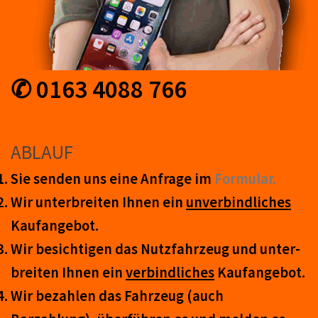
✆ 0163 4088 766
ABLAUF
Sie senden uns eine An­frage im
Form­ular.
Wir unter­breiten Ihnen ein
un­ver­bind­lich­es
Kauf­an­ge­bot.
Wir be­sicht­igen das Nutz­fahr­zeug und un­ter­
breit­en Ihnen ein
ver­bind­liches
Kauf­an­ge­bot.
Wir be­zahl­en das Fahr­zeug (auch