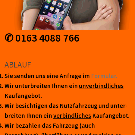
✆ 0163 4088 766
ABLAUF
Sie senden uns eine An­frage im
Form­ular.
Wir unter­breiten Ihnen ein
un­ver­bind­lich­es
Kauf­an­ge­bot.
Wir be­sicht­igen das Nutz­fahr­zeug und un­ter­
breit­en Ihnen ein
ver­bind­liches
Kauf­an­ge­bot.
Wir be­zahl­en das Fahr­zeug (auch