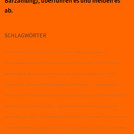
Barzahlung), über­führ­en es und mel­den es
ab.
SCHLAGWÖRTER
4-2
(1)
4-4
(1)
6-2
(1)
6-4
(1)
6-6
(1)
8-2
(1)
8-4
(1)
8-6
(1)
8-8
(1)
Abrollkipper
(1)
Abschleppwagen- Absetzkipper
(1)
Allradfahrzeuge
(1)
Autokräne
(1)
Autotransporter
(1)
Baufahrzeuge
(1)
Betonmischer
(1)
Betonpumpen- Dreiseitenkipper
(1)
DAF- Iveco
(1)
Fahrgestelle
(1)
Gefahrgut
(1)
Getreidekipper
(1)
Getränkewagen
(1)
Glastransporter -
Holztransporter
(1)
Hubarbeitsbühnen
(1)
Jumbo LKW
(1)
Kastenwagen
(1)
Kehrmaschinen
(1)
Kipper
(1)
Kipper mit Kran
(1)
Koffer
(1)
Kranfahrzeuge
(1)
Lebensmitteltankwagen
(1)
Magirus Deutz
(1)
MAN
(1)
Mercedes Benz
(1)
Muldenkipper
(1)
Müllwagen
(1)
Pritsche + Plane
(1)
Renault
(1)
Sattelzugmaschinen
(1)
Scania
(1)
Spezialfahrzeuge
(1)
Tautliner
(1)
Unimog