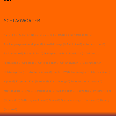
SCHLAGWÖRTER
4-2
(1)
4-4
(1)
6-2
(1)
6-4
(1)
6-6
(1)
8-2
(1)
8-4
(1)
8-6
(1)
8-8
(1)
Abrollkipper
(1)
Abschleppwagen- Absetzkipper
(1)
Allradfahrzeuge
(1)
Autokräne
(1)
Autotransporter
(1)
Baufahrzeuge
(1)
Betonmischer
(1)
Betonpumpen- Dreiseitenkipper
(1)
DAF- Iveco
(1)
Fahrgestelle
(1)
Gefahrgut
(1)
Getreidekipper
(1)
Getränkewagen
(1)
Glastransporter -
Holztransporter
(1)
Hubarbeitsbühnen
(1)
Jumbo LKW
(1)
Kastenwagen
(1)
Kehrmaschinen
(1)
Kipper
(1)
Kipper mit Kran
(1)
Koffer
(1)
Kranfahrzeuge
(1)
Lebensmitteltankwagen
(1)
Magirus Deutz
(1)
MAN
(1)
Mercedes Benz
(1)
Muldenkipper
(1)
Müllwagen
(1)
Pritsche + Plane
(1)
Renault
(1)
Sattelzugmaschinen
(1)
Scania
(1)
Spezialfahrzeuge
(1)
Tautliner
(1)
Unimog
(1)
Volvo
(1)