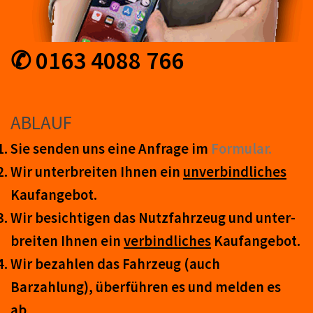
✆ 0163 4088 766
ABLAUF
Sie senden uns eine An­frage im
Form­ular.
Wir unter­breiten Ihnen ein
un­ver­bind­lich­es
Kauf­an­ge­bot.
Wir be­sicht­igen das Nutz­fahr­zeug und un­ter­
breit­en Ihnen ein
ver­bind­liches
Kauf­an­ge­bot.
Wir be­zahl­en das Fahr­zeug (auch
Barzahlung), über­führ­en es und mel­den es
ab.