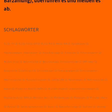
Barzahlung), über­führ­en es und mel­den es
ab.
SCHLAGWÖRTER
4-2
(1)
4-4
(1)
6-2
(1)
6-4
(1)
6-6
(1)
8-2
(1)
8-4
(1)
8-6
(1)
8-8
(1)
Abrollkipper
(1)
Abschleppwagen- Absetzkipper
(1)
Allradfahrzeuge
(1)
Autokräne
(1)
Autotransporter
(1)
Baufahrzeuge
(1)
Betonmischer
(1)
Betonpumpen- Dreiseitenkipper
(1)
DAF- Iveco
(1)
Fahrgestelle
(1)
Gefahrgut
(1)
Getreidekipper
(1)
Getränkewagen
(1)
Glastransporter -
Holztransporter
(1)
Hubarbeitsbühnen
(1)
Jumbo LKW
(1)
Kastenwagen
(1)
Kehrmaschinen
(1)
Kipper
(1)
Kipper mit Kran
(1)
Koffer
(1)
Kranfahrzeuge
(1)
Lebensmitteltankwagen
(1)
Magirus Deutz
(1)
MAN
(1)
Mercedes Benz
(1)
Muldenkipper
(1)
Müllwagen
(1)
Pritsche + Plane
(1)
Renault
(1)
Sattelzugmaschinen
(1)
Scania
(1)
Spezialfahrzeuge
(1)
Tautliner
(1)
Unimog