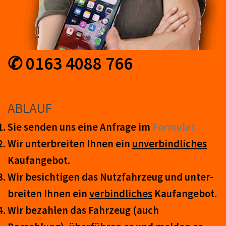
✆ 0163 4088 766
ABLAUF
Sie senden uns eine An­frage im
Form­ular.
Wir unter­breiten Ihnen ein
un­ver­bind­lich­es
Kauf­an­ge­bot.
Wir be­sicht­igen das Nutz­fahr­zeug und un­ter­
breit­en Ihnen ein
ver­bind­liches
Kauf­an­ge­bot.
Wir be­zahl­en das Fahr­zeug (auch