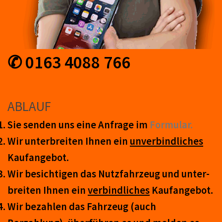
✆ 0163 4088 766
ABLAUF
Sie senden uns eine An­frage im
Form­ular.
Wir unter­breiten Ihnen ein
un­ver­bind­lich­es
Kauf­an­ge­bot.
Wir be­sicht­igen das Nutz­fahr­zeug und un­ter­
breit­en Ihnen ein
ver­bind­liches
Kauf­an­ge­bot.
Wir be­zahl­en das Fahr­zeug (auch