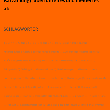
Barzahlung), über­führ­en es und mel­den es
ab.
SCHLAGWÖRTER
4-2
(1)
4-4
(1)
6-2
(1)
6-4
(1)
6-6
(1)
8-2
(1)
8-4
(1)
8-6
(1)
8-8
(1)
Abrollkipper
(1)
Abschleppwagen- Absetzkipper
(1)
Allradfahrzeuge
(1)
Autokräne
(1)
Autotransporter
(1)
Baufahrzeuge
(1)
Betonmischer
(1)
Betonpumpen- Dreiseitenkipper
(1)
DAF- Iveco
(1)
Fahrgestelle
(1)
Gefahrgut
(1)
Getreidekipper
(1)
Getränkewagen
(1)
Glastransporter -
Holztransporter
(1)
Hubarbeitsbühnen
(1)
Jumbo LKW
(1)
Kastenwagen
(1)
Kehrmaschinen
(1)
Kipper
(1)
Kipper mit Kran
(1)
Koffer
(1)
Kranfahrzeuge
(1)
Lebensmitteltankwagen
(1)
Magirus Deutz
(1)
MAN
(1)
Mercedes Benz
(1)
Muldenkipper
(1)
Müllwagen
(1)
Pritsche + Plane
(1)
Renault
(1)
Sattelzugmaschinen
(1)
Scania
(1)
Spezialfahrzeuge
(1)
Tautliner
(1)
Unimog