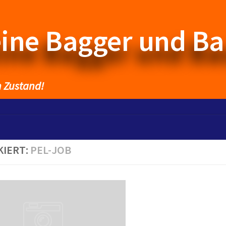
eine Bagger und B
n Zustand!
KIERT:
PEL-JOB