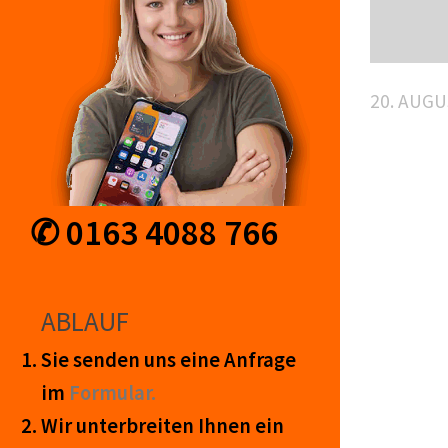
20. AUGU
✆ 0163 4088 766
ABLAUF
Sie senden uns eine An­frage
im
Form­ular.
Wir unter­breiten Ihnen ein