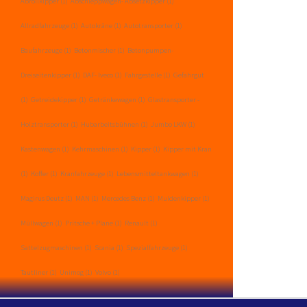
Abrollkipper
(1)
Abschleppwagen- Absetzkipper
(1)
Allradfahrzeuge
(1)
Autokräne
(1)
Autotransporter
(1)
Baufahrzeuge
(1)
Betonmischer
(1)
Betonpumpen-
Dreiseitenkipper
(1)
DAF- Iveco
(1)
Fahrgestelle
(1)
Gefahrgut
(1)
Getreidekipper
(1)
Getränkewagen
(1)
Glastransporter -
Holztransporter
(1)
Hubarbeitsbühnen
(1)
Jumbo LKW
(1)
Kastenwagen
(1)
Kehrmaschinen
(1)
Kipper
(1)
Kipper mit Kran
(1)
Koffer
(1)
Kranfahrzeuge
(1)
Lebensmitteltankwagen
(1)
Magirus Deutz
(1)
MAN
(1)
Mercedes Benz
(1)
Muldenkipper
(1)
Müllwagen
(1)
Pritsche + Plane
(1)
Renault
(1)
Sattelzugmaschinen
(1)
Scania
(1)
Spezialfahrzeuge
(1)
Tautliner
(1)
Unimog
(1)
Volvo
(1)