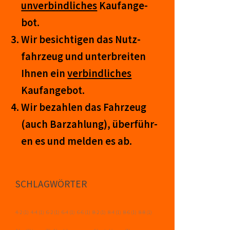
un­ver­bind­lich­es
Kauf­an­ge­
bot.
Wir be­sicht­igen das Nutz­
fahr­zeug und un­ter­breit­en
Ihnen ein
ver­bind­liches
Kauf­an­ge­bot.
Wir be­zahl­en das Fahr­zeug
(auch Barzahlung), über­führ­
en es und mel­den es ab.
SCHLAGWÖRTER
4-2
(1)
4-4
(1)
6-2
(1)
6-4
(1)
6-6
(1)
8-2
(1)
8-4
(1)
8-6
(1)
8-8
(1)