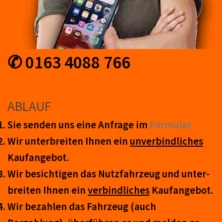
✆ 0163 4088 766
ABLAUF
Sie senden uns eine An­frage im
Form­ular.
Wir unter­breiten Ihnen ein
un­ver­bind­lich­es
Kauf­an­ge­bot.
Wir be­sicht­igen das Nutz­fahr­zeug und un­ter­
breit­en Ihnen ein
ver­bind­liches
Kauf­an­ge­bot.
Wir be­zahl­en das Fahr­zeug (auch