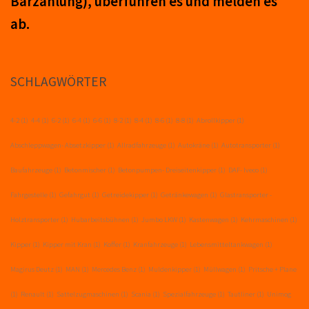
Barzahlung), über­führ­en es und mel­den es
ab.
SCHLAGWÖRTER
4-2
(1)
4-4
(1)
6-2
(1)
6-4
(1)
6-6
(1)
8-2
(1)
8-4
(1)
8-6
(1)
8-8
(1)
Abrollkipper
(1)
Abschleppwagen- Absetzkipper
(1)
Allradfahrzeuge
(1)
Autokräne
(1)
Autotransporter
(1)
Baufahrzeuge
(1)
Betonmischer
(1)
Betonpumpen- Dreiseitenkipper
(1)
DAF- Iveco
(1)
Fahrgestelle
(1)
Gefahrgut
(1)
Getreidekipper
(1)
Getränkewagen
(1)
Glastransporter -
Holztransporter
(1)
Hubarbeitsbühnen
(1)
Jumbo LKW
(1)
Kastenwagen
(1)
Kehrmaschinen
(1)
Kipper
(1)
Kipper mit Kran
(1)
Koffer
(1)
Kranfahrzeuge
(1)
Lebensmitteltankwagen
(1)
Magirus Deutz
(1)
MAN
(1)
Mercedes Benz
(1)
Muldenkipper
(1)
Müllwagen
(1)
Pritsche + Plane
(1)
Renault
(1)
Sattelzugmaschinen
(1)
Scania
(1)
Spezialfahrzeuge
(1)
Tautliner
(1)
Unimog