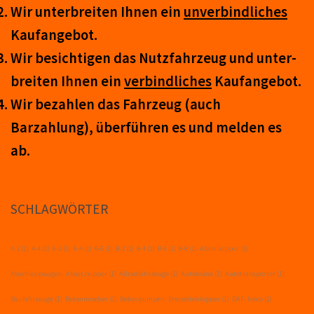
Wir unter­breiten Ihnen ein
un­ver­bind­lich­es
Kauf­an­ge­bot.
Wir be­sicht­igen das Nutz­fahr­zeug und un­ter­
breit­en Ihnen ein
ver­bind­liches
Kauf­an­ge­bot.
Wir be­zahl­en das Fahr­zeug (auch
Barzahlung), über­führ­en es und mel­den es
ab.
SCHLAGWÖRTER
4-2
(1)
4-4
(1)
6-2
(1)
6-4
(1)
6-6
(1)
8-2
(1)
8-4
(1)
8-6
(1)
8-8
(1)
Abrollkipper
(1)
Abschleppwagen- Absetzkipper
(1)
Allradfahrzeuge
(1)
Autokräne
(1)
Autotransporter
(1)
Baufahrzeuge
(1)
Betonmischer
(1)
Betonpumpen- Dreiseitenkipper
(1)
DAF- Iveco
(1)