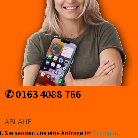
✆ 0163 4088 766
ABLAUF
Sie senden uns eine An­frage im
Form­ular.