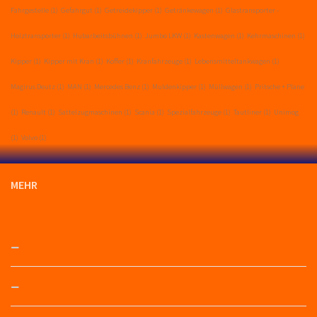
Fahrgestelle
(1)
Gefahrgut
(1)
Getreidekipper
(1)
Getränkewagen
(1)
Glastransporter -
Holztransporter
(1)
Hubarbeitsbühnen
(1)
Jumbo LKW
(1)
Kastenwagen
(1)
Kehrmaschinen
(1)
Kipper
(1)
Kipper mit Kran
(1)
Koffer
(1)
Kranfahrzeuge
(1)
Lebensmitteltankwagen
(1)
Magirus Deutz
(1)
MAN
(1)
Mercedes Benz
(1)
Muldenkipper
(1)
Müllwagen
(1)
Pritsche + Plane
(1)
Renault
(1)
Sattelzugmaschinen
(1)
Scania
(1)
Spezialfahrzeuge
(1)
Tautliner
(1)
Unimog
(1)
Volvo
(1)
MEHR