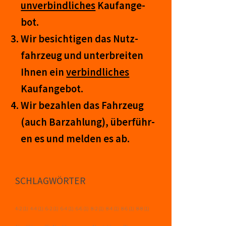
un­ver­bind­lich­es
Kauf­an­ge­
bot.
Wir be­sicht­igen das Nutz­
fahr­zeug und un­ter­breit­en
Ihnen ein
ver­bind­liches
Kauf­an­ge­bot.
Wir be­zahl­en das Fahr­zeug
(auch Barzahlung), über­führ­
en es und mel­den es ab.
SCHLAGWÖRTER
4-2
(1)
4-4
(1)
6-2
(1)
6-4
(1)
6-6
(1)
8-2
(1)
8-4
(1)
8-6
(1)
8-8
(1)