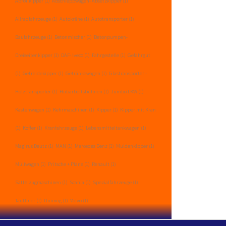
Abrollkipper
(1)
Abschleppwagen- Absetzkipper
(1)
Allradfahrzeuge
(1)
Autokräne
(1)
Autotransporter
(1)
Baufahrzeuge
(1)
Betonmischer
(1)
Betonpumpen-
Dreiseitenkipper
(1)
DAF- Iveco
(1)
Fahrgestelle
(1)
Gefahrgut
(1)
Getreidekipper
(1)
Getränkewagen
(1)
Glastransporter -
Holztransporter
(1)
Hubarbeitsbühnen
(1)
Jumbo LKW
(1)
Kastenwagen
(1)
Kehrmaschinen
(1)
Kipper
(1)
Kipper mit Kran
(1)
Koffer
(1)
Kranfahrzeuge
(1)
Lebensmitteltankwagen
(1)
Magirus Deutz
(1)
MAN
(1)
Mercedes Benz
(1)
Muldenkipper
(1)
Müllwagen
(1)
Pritsche + Plane
(1)
Renault
(1)
Sattelzugmaschinen
(1)
Scania
(1)
Spezialfahrzeuge
(1)
Tautliner
(1)
Unimog
(1)
Volvo
(1)