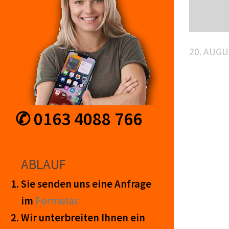
20. AUGU
✆ 0163 4088 766
ABLAUF
Sie senden uns eine An­frage
im
Form­ular.
Wir unter­breiten Ihnen ein