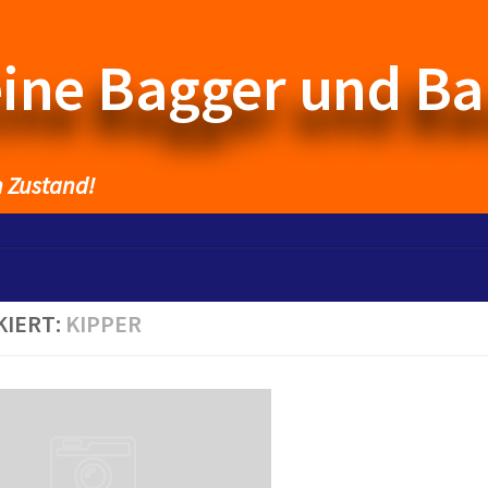
eine Bagger und B
n Zustand!
KIERT:
KIPPER