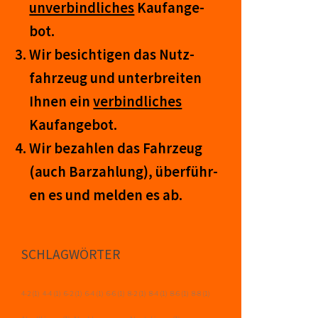
un­ver­bind­lich­es
Kauf­an­ge­
bot.
Wir be­sicht­igen das Nutz­
fahr­zeug und un­ter­breit­en
Ihnen ein
ver­bind­liches
Kauf­an­ge­bot.
Wir be­zahl­en das Fahr­zeug
(auch Barzahlung), über­führ­
en es und mel­den es ab.
SCHLAGWÖRTER
4-2
(1)
4-4
(1)
6-2
(1)
6-4
(1)
6-6
(1)
8-2
(1)
8-4
(1)
8-6
(1)
8-8
(1)