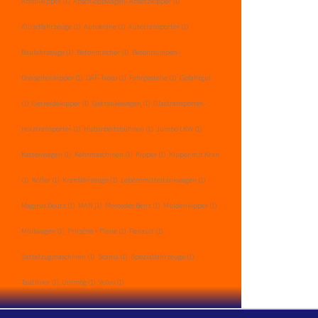
Abrollkipper
(1)
Abschleppwagen- Absetzkipper
(1)
Allradfahrzeuge
(1)
Autokräne
(1)
Autotransporter
(1)
Baufahrzeuge
(1)
Betonmischer
(1)
Betonpumpen-
Dreiseitenkipper
(1)
DAF- Iveco
(1)
Fahrgestelle
(1)
Gefahrgut
(1)
Getreidekipper
(1)
Getränkewagen
(1)
Glastransporter -
Holztransporter
(1)
Hubarbeitsbühnen
(1)
Jumbo LKW
(1)
Kastenwagen
(1)
Kehrmaschinen
(1)
Kipper
(1)
Kipper mit Kran
(1)
Koffer
(1)
Kranfahrzeuge
(1)
Lebensmitteltankwagen
(1)
Magirus Deutz
(1)
MAN
(1)
Mercedes Benz
(1)
Muldenkipper
(1)
Müllwagen
(1)
Pritsche + Plane
(1)
Renault
(1)
Sattelzugmaschinen
(1)
Scania
(1)
Spezialfahrzeuge
(1)
Tautliner
(1)
Unimog
(1)
Volvo
(1)