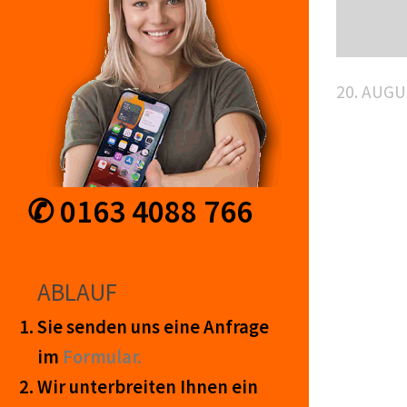
20. AUGU
✆ 0163 4088 766
ABLAUF
Sie senden uns eine An­frage
im
Form­ular.
Wir unter­breiten Ihnen ein