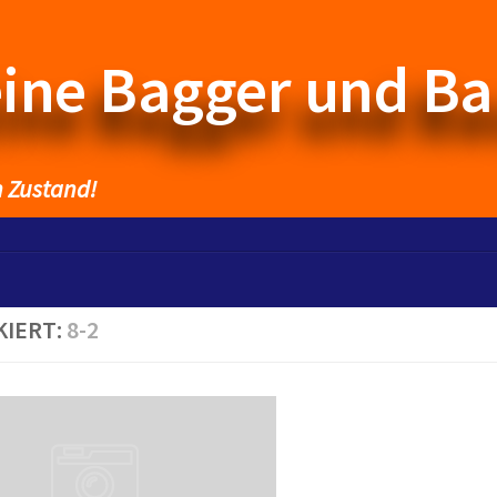
eine Bagger und B
n Zustand!
KIERT:
8-2