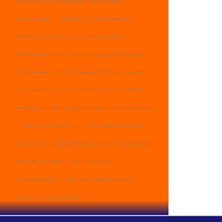
Abrollkipper
(1)
Abschleppwagen- Absetzkipper
(1)
Allradfahrzeuge
(1)
Autokräne
(1)
Autotransporter
(1)
Baufahrzeuge
(1)
Betonmischer
(1)
Betonpumpen-
Dreiseitenkipper
(1)
DAF- Iveco
(1)
Fahrgestelle
(1)
Gefahrgut
(1)
Getreidekipper
(1)
Getränkewagen
(1)
Glastransporter -
Holztransporter
(1)
Hubarbeitsbühnen
(1)
Jumbo LKW
(1)
Kastenwagen
(1)
Kehrmaschinen
(1)
Kipper
(1)
Kipper mit Kran
(1)
Koffer
(1)
Kranfahrzeuge
(1)
Lebensmitteltankwagen
(1)
Magirus Deutz
(1)
MAN
(1)
Mercedes Benz
(1)
Muldenkipper
(1)
Müllwagen
(1)
Pritsche + Plane
(1)
Renault
(1)
Sattelzugmaschinen
(1)
Scania
(1)
Spezialfahrzeuge
(1)
Tautliner
(1)
Unimog
(1)
Volvo
(1)