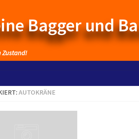
eine Bagger und B
n Zustand!
KIERT:
AUTOKRÄNE