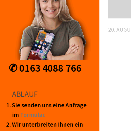
20. AUGU
✆ 0163 4088 766
ABLAUF
Sie senden uns eine An­frage
im
Form­ular.
Wir unter­breiten Ihnen ein