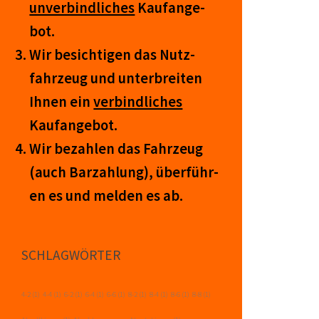
un­ver­bind­lich­es
Kauf­an­ge­
bot.
Wir be­sicht­igen das Nutz­
fahr­zeug und un­ter­breit­en
Ihnen ein
ver­bind­liches
Kauf­an­ge­bot.
Wir be­zahl­en das Fahr­zeug
(auch Barzahlung), über­führ­
en es und mel­den es ab.
SCHLAGWÖRTER
4-2
(1)
4-4
(1)
6-2
(1)
6-4
(1)
6-6
(1)
8-2
(1)
8-4
(1)
8-6
(1)
8-8
(1)