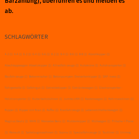
Barzahlung), über­führ­en es und mel­den es
ab.
SCHLAGWÖRTER
4-2
(1)
4-4
(1)
6-2
(1)
6-4
(1)
6-6
(1)
8-2
(1)
8-4
(1)
8-6
(1)
8-8
(1)
Abrollkipper
(1)
Abschleppwagen- Absetzkipper
(1)
Allradfahrzeuge
(1)
Autokräne
(1)
Autotransporter
(1)
Baufahrzeuge
(1)
Betonmischer
(1)
Betonpumpen- Dreiseitenkipper
(1)
DAF- Iveco
(1)
Fahrgestelle
(1)
Gefahrgut
(1)
Getreidekipper
(1)
Getränkewagen
(1)
Glastransporter -
Holztransporter
(1)
Hubarbeitsbühnen
(1)
Jumbo LKW
(1)
Kastenwagen
(1)
Kehrmaschinen
(1)
Kipper
(1)
Kipper mit Kran
(1)
Koffer
(1)
Kranfahrzeuge
(1)
Lebensmitteltankwagen
(1)
Magirus Deutz
(1)
MAN
(1)
Mercedes Benz
(1)
Muldenkipper
(1)
Müllwagen
(1)
Pritsche + Plane
(1)
Renault
(1)
Sattelzugmaschinen
(1)
Scania
(1)
Spezialfahrzeuge
(1)
Tautliner
(1)
Unimog