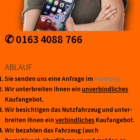
✆ 0163 4088 766
ABLAUF
Sie senden uns eine An­frage im
Form­ular.
Wir unter­breiten Ihnen ein
un­ver­bind­lich­es
Kauf­an­ge­bot.
Wir be­sicht­igen das Nutz­fahr­zeug und un­ter­
breit­en Ihnen ein
ver­bind­liches
Kauf­an­ge­bot.
Wir be­zahl­en das Fahr­zeug (auch