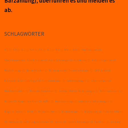
Barzahlung), über­führ­en es und mel­den es
ab.
SCHLAGWÖRTER
4-2
(1)
4-4
(1)
6-2
(1)
6-4
(1)
6-6
(1)
8-2
(1)
8-4
(1)
8-6
(1)
8-8
(1)
Abrollkipper
(1)
Abschleppwagen- Absetzkipper
(1)
Allradfahrzeuge
(1)
Autokräne
(1)
Autotransporter
(1)
Baufahrzeuge
(1)
Betonmischer
(1)
Betonpumpen- Dreiseitenkipper
(1)
DAF- Iveco
(1)
Fahrgestelle
(1)
Gefahrgut
(1)
Getreidekipper
(1)
Getränkewagen
(1)
Glastransporter -
Holztransporter
(1)
Hubarbeitsbühnen
(1)
Jumbo LKW
(1)
Kastenwagen
(1)
Kehrmaschinen
(1)
Kipper
(1)
Kipper mit Kran
(1)
Koffer
(1)
Kranfahrzeuge
(1)
Lebensmitteltankwagen
(1)
Magirus Deutz
(1)
MAN
(1)
Mercedes Benz
(1)
Muldenkipper
(1)
Müllwagen
(1)
Pritsche + Plane
(1)
Renault
(1)
Sattelzugmaschinen
(1)
Scania
(1)
Spezialfahrzeuge
(1)
Tautliner
(1)
Unimog