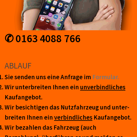
✆ 0163 4088 766
ABLAUF
Sie senden uns eine An­frage im
Form­ular.
Wir unter­breiten Ihnen ein
un­ver­bind­lich­es
Kauf­an­ge­bot.
Wir be­sicht­igen das Nutz­fahr­zeug und un­ter­
breit­en Ihnen ein
ver­bind­liches
Kauf­an­ge­bot.
Wir be­zahl­en das Fahr­zeug (auch