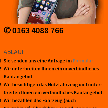
✆ 0163 4088 766
ABLAUF
Sie senden uns eine An­frage im
Form­ular.
Wir unter­breiten Ihnen ein
un­ver­bind­lich­es
Kauf­an­ge­bot.
Wir be­sicht­igen das Nutz­fahr­zeug und un­ter­
breit­en Ihnen ein
ver­bind­liches
Kauf­an­ge­bot.
Wir be­zahl­en das Fahr­zeug (auch