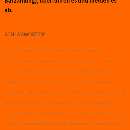
Barzahlung), über­führ­en es und mel­den es
ab.
SCHLAGWÖRTER
4-2
(1)
4-4
(1)
6-2
(1)
6-4
(1)
6-6
(1)
8-2
(1)
8-4
(1)
8-6
(1)
8-8
(1)
Abrollkipper
(1)
Abschleppwagen- Absetzkipper
(1)
Allradfahrzeuge
(1)
Autokräne
(1)
Autotransporter
(1)
Baufahrzeuge
(1)
Betonmischer
(1)
Betonpumpen- Dreiseitenkipper
(1)
DAF- Iveco
(1)
Fahrgestelle
(1)
Gefahrgut
(1)
Getreidekipper
(1)
Getränkewagen
(1)
Glastransporter -
Holztransporter
(1)
Hubarbeitsbühnen
(1)
Jumbo LKW
(1)
Kastenwagen
(1)
Kehrmaschinen
(1)
Kipper
(1)
Kipper mit Kran
(1)
Koffer
(1)
Kranfahrzeuge
(1)
Lebensmitteltankwagen
(1)
Magirus Deutz
(1)
MAN
(1)
Mercedes Benz
(1)
Muldenkipper
(1)
Müllwagen
(1)
Pritsche + Plane
(1)
Renault
(1)
Sattelzugmaschinen
(1)
Scania
(1)
Spezialfahrzeuge
(1)
Tautliner
(1)
Unimog