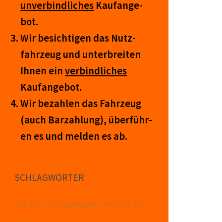
un­ver­bind­lich­es
Kauf­an­ge­
bot.
Wir be­sicht­igen das Nutz­
fahr­zeug und un­ter­breit­en
Ihnen ein
ver­bind­liches
Kauf­an­ge­bot.
Wir be­zahl­en das Fahr­zeug
(auch Barzahlung), über­führ­
en es und mel­den es ab.
SCHLAGWÖRTER
4-2
(1)
4-4
(1)
6-2
(1)
6-4
(1)
6-6
(1)
8-2
(1)
8-4
(1)
8-6
(1)
8-8
(1)