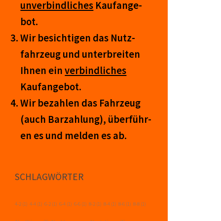
un­ver­bind­lich­es
Kauf­an­ge­
bot.
Wir be­sicht­igen das Nutz­
fahr­zeug und un­ter­breit­en
Ihnen ein
ver­bind­liches
Kauf­an­ge­bot.
Wir be­zahl­en das Fahr­zeug
(auch Barzahlung), über­führ­
en es und mel­den es ab.
SCHLAGWÖRTER
4-2
(1)
4-4
(1)
6-2
(1)
6-4
(1)
6-6
(1)
8-2
(1)
8-4
(1)
8-6
(1)
8-8
(1)