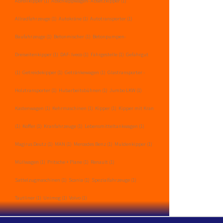
Abrollkipper
(1)
Abschleppwagen- Absetzkipper
(1)
Allradfahrzeuge
(1)
Autokräne
(1)
Autotransporter
(1)
Baufahrzeuge
(1)
Betonmischer
(1)
Betonpumpen-
Dreiseitenkipper
(1)
DAF- Iveco
(1)
Fahrgestelle
(1)
Gefahrgut
(1)
Getreidekipper
(1)
Getränkewagen
(1)
Glastransporter -
Holztransporter
(1)
Hubarbeitsbühnen
(1)
Jumbo LKW
(1)
Kastenwagen
(1)
Kehrmaschinen
(1)
Kipper
(1)
Kipper mit Kran
(1)
Koffer
(1)
Kranfahrzeuge
(1)
Lebensmitteltankwagen
(1)
Magirus Deutz
(1)
MAN
(1)
Mercedes Benz
(1)
Muldenkipper
(1)
Müllwagen
(1)
Pritsche + Plane
(1)
Renault
(1)
Sattelzugmaschinen
(1)
Scania
(1)
Spezialfahrzeuge
(1)
Tautliner
(1)
Unimog
(1)
Volvo
(1)