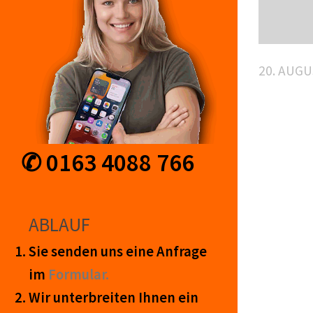
20. AUGU
✆ 0163 4088 766
ABLAUF
Sie senden uns eine An­frage
im
Form­ular.
Wir unter­breiten Ihnen ein