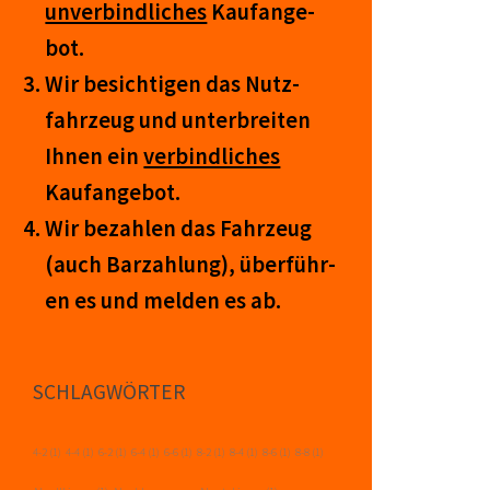
un­ver­bind­lich­es
Kauf­an­ge­
bot.
Wir be­sicht­igen das Nutz­
fahr­zeug und un­ter­breit­en
Ihnen ein
ver­bind­liches
Kauf­an­ge­bot.
Wir be­zahl­en das Fahr­zeug
(auch Barzahlung), über­führ­
en es und mel­den es ab.
SCHLAGWÖRTER
4-2
(1)
4-4
(1)
6-2
(1)
6-4
(1)
6-6
(1)
8-2
(1)
8-4
(1)
8-6
(1)
8-8
(1)