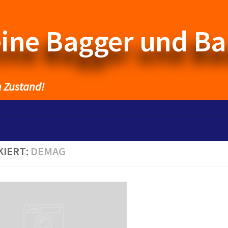
eine Bagger und B
n Zustand!
KIERT:
DEMAG