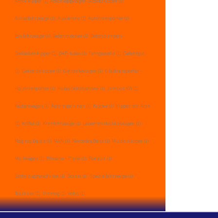
Abrollkipper
(1)
Abschleppwagen- Absetzkipper
(1)
Allradfahrzeuge
(1)
Autokräne
(1)
Autotransporter
(1)
Baufahrzeuge
(1)
Betonmischer
(1)
Betonpumpen-
Dreiseitenkipper
(1)
DAF- Iveco
(1)
Fahrgestelle
(1)
Gefahrgut
(1)
Getreidekipper
(1)
Getränkewagen
(1)
Glastransporter -
Holztransporter
(1)
Hubarbeitsbühnen
(1)
Jumbo LKW
(1)
Kastenwagen
(1)
Kehrmaschinen
(1)
Kipper
(1)
Kipper mit Kran
(1)
Koffer
(1)
Kranfahrzeuge
(1)
Lebensmitteltankwagen
(1)
Magirus Deutz
(1)
MAN
(1)
Mercedes Benz
(1)
Muldenkipper
(1)
Müllwagen
(1)
Pritsche + Plane
(1)
Renault
(1)
Sattelzugmaschinen
(1)
Scania
(1)
Spezialfahrzeuge
(1)
Tautliner
(1)
Unimog
(1)
Volvo
(1)