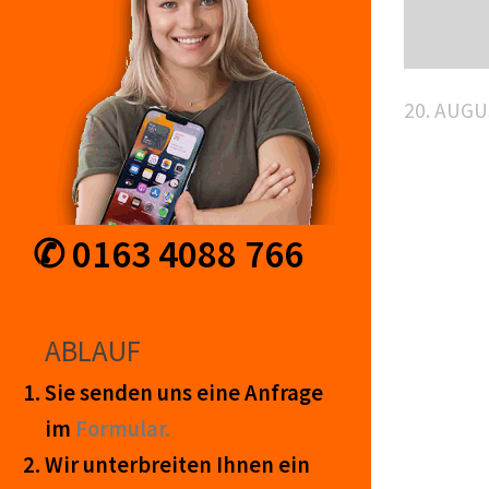
20. AUGU
✆ 0163 4088 766
ABLAUF
Sie senden uns eine An­frage
im
Form­ular.
Wir unter­breiten Ihnen ein