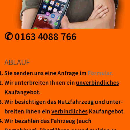
✆ 0163 4088 766
ABLAUF
Sie senden uns eine An­frage im
Form­ular.
Wir unter­breiten Ihnen ein
un­ver­bind­lich­es
Kauf­an­ge­bot.
Wir be­sicht­igen das Nutz­fahr­zeug und un­ter­
breit­en Ihnen ein
ver­bind­liches
Kauf­an­ge­bot.
Wir be­zahl­en das Fahr­zeug (auch