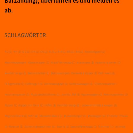
Barzahlung), über­führ­en es und mel­den es
ab.
SCHLAGWÖRTER
4-2
(1)
4-4
(1)
6-2
(1)
6-4
(1)
6-6
(1)
8-2
(1)
8-4
(1)
8-6
(1)
8-8
(1)
Abrollkipper
(1)
Abschleppwagen- Absetzkipper
(1)
Allradfahrzeuge
(1)
Autokräne
(1)
Autotransporter
(1)
Baufahrzeuge
(1)
Betonmischer
(1)
Betonpumpen- Dreiseitenkipper
(1)
DAF- Iveco
(1)
Fahrgestelle
(1)
Gefahrgut
(1)
Getreidekipper
(1)
Getränkewagen
(1)
Glastransporter -
Holztransporter
(1)
Hubarbeitsbühnen
(1)
Jumbo LKW
(1)
Kastenwagen
(1)
Kehrmaschinen
(1)
Kipper
(1)
Kipper mit Kran
(1)
Koffer
(1)
Kranfahrzeuge
(1)
Lebensmitteltankwagen
(1)
Magirus Deutz
(1)
MAN
(1)
Mercedes Benz
(1)
Muldenkipper
(1)
Müllwagen
(1)
Pritsche + Plane
(1)
Renault
(1)
Sattelzugmaschinen
(1)
Scania
(1)
Spezialfahrzeuge
(1)
Tautliner
(1)
Unimog